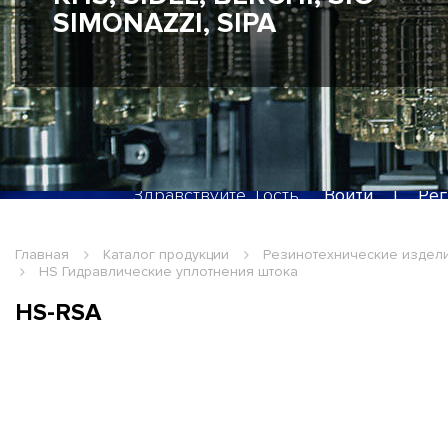
SIMONAZZI, SIPA
Здравствуйте, Гость
Войти
|
Рег
Главная
Каталог продукции
Резинотехнические издел
HS Гидравлические уплотнения штока
HS-RSA