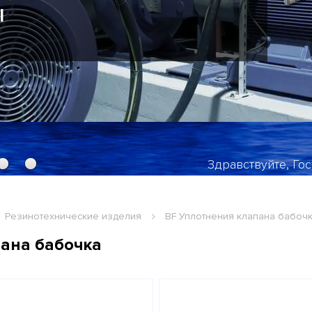
, ROTOFLUX, DUFF NORTON,
N, JOHNSON FLUITEN
Здравствуйте, Гос
Резинотехнические изделия
BF Уплотнения клапана бабоч
ана бабочка