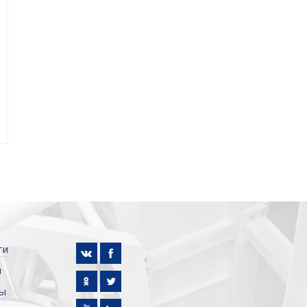
ти
и
ы