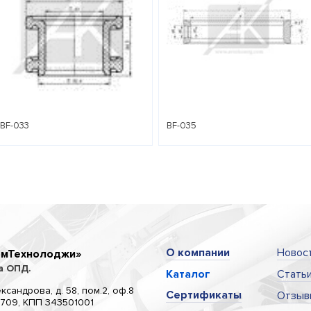
BF-033
BF-035
О компании
Новос
омТехнолоджи»
а ОПД.
Каталог
Стать
ксандрова, д. 58, пом.2, оф.8
Сертификаты
Отзыв
709, КПП 343501001