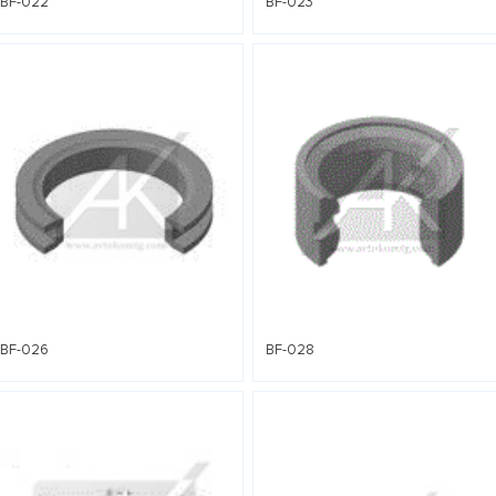
BF-022
BF-023
BF-026
BF-028