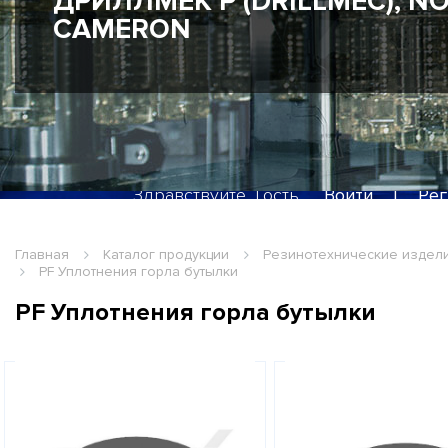
SIMONAZZI, SIPA
Здравствуйте, Гость
Войти
|
Рег
Главная
Каталог продукции
Резинотехнические издел
PF Уплотнения горла бутылки
PF Уплотнения горла бутылки