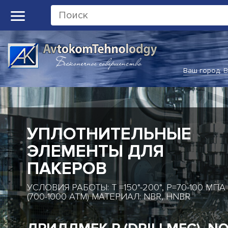
Ваш город:
В
ПЛАСТИКОВЫЕ
КОМПЛЕКТУЮЩИЕ
МАТЕРИАЛЫ: PE1000, POM, EPDM, TEFLON, PU9
VMQ65
ЛИНИИ РОЗЛИВА: KRONES,
KHS, SIDEL, BERCHI, SIG