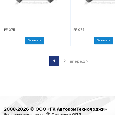
PF-075
PF-079
Заказать
Заказать
1
2
вперед

2008-2026 © ООО «ГК АвтокомТехнолоджи»
Все права защищены.
Политика ОПД.