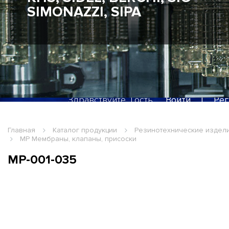
SIMONAZZI, SIPA
Здравствуйте, Гость
Войти
|
Рег
Главная
Каталог продукции
Резинотехнические издел
MP Мембраны, клапаны, присоски
MP-001-035