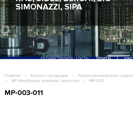
SIMONAZZI, SIPA
Здравствуйте, Гость
Войти
|
Рег
Главная
Каталог продукции
Резинотехнические издел
MP Мембраны, клапаны, присоски
MP-003
MP-003-011