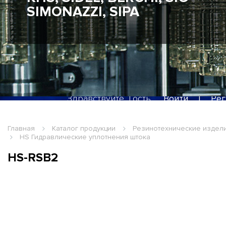
SIMONAZZI, SIPA
Здравствуйте, Гость
Войти
|
Рег
Главная
Каталог продукции
Резинотехнические издел
HS Гидравлические уплотнения штока
HS-RSB2