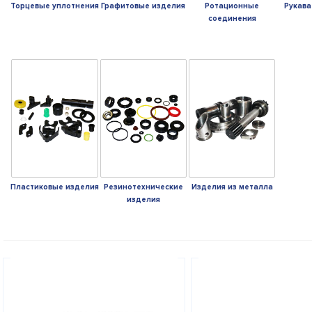
Торцевые уплотнения
Графитовые изделия
Ротационные
Рукава
соединения
Пластиковые изделия
Резинотехнические
Изделия из металла
изделия