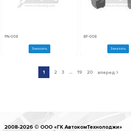
PN-008
BF-008
Заказать
Заказать
1
2
3
...
19
20
вперед

2008-2026 © ООО «ГК АвтокомТехнолоджи»